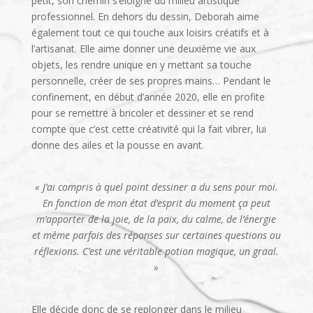
petit, son chemin s’éloigne du milieu artistique
professionnel. En dehors du dessin, Deborah aime
également tout ce qui touche aux loisirs créatifs et à
l’artisanat. Elle aime donner une deuxième vie aux
objets, les rendre unique en y mettant sa touche
personnelle, créer de ses propres mains… Pendant le
confinement, en début d’année 2020, elle en profite
pour se remettre à bricoler et dessiner et se rend
compte que c’est cette créativité qui la fait vibrer, lui
donne des ailes et la pousse en avant.
« J’ai compris à quel point dessiner a du sens pour moi.
En fonction de mon état d’esprit du moment ça peut
m’apporter de la joie, de la paix, du calme, de l’énergie
et même parfois des réponses sur certaines questions ou
réflexions. C’est une véritable potion magique, un graal.
»
Elle décide donc de se replonger dans le milieu