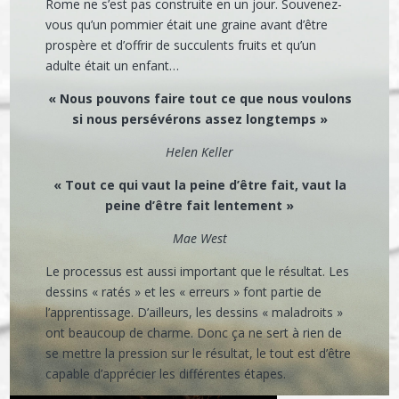
Rome ne s’est pas construite en un jour. Souvenez-
vous qu’un pommier était une graine avant d’être
prospère et d’offrir de succulents fruits et qu’un
adulte était un enfant…
« Nous pouvons faire tout ce que nous voulons
si nous persévérons assez longtemps »
Helen Keller
« Tout ce qui vaut la peine d’être fait, vaut la
peine d’être fait lentement »
Mae West
Le processus est aussi important que le résultat. Les
dessins « ratés » et les « erreurs » font partie de
l’apprentissage. D’ailleurs, les dessins « maladroits »
ont beaucoup de charme. Donc ça ne sert à rien de
se mettre la pression sur le résultat, le tout est d’être
capable d’apprécier les différentes étapes.